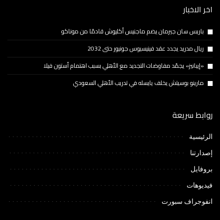
اخر الاخبار
باريس سان جيرمان يضم ماجنيس أكليوش قادمًا من موناكو
ريال مدريد يجدد عقد فينيسيوس جونيور حتى 2032
«إيبانيز» يجمّد مفاوضات التجديد مع الأهلي بسبب اهتمام أستون فيلا
مارينو بوسيتش يخلف يايسله في تدريب الأهلي السعودي
روابط سريعة
الرئيسية
إصدارتنا
بروفايل
فيديوهات
انفوجراف سبورت