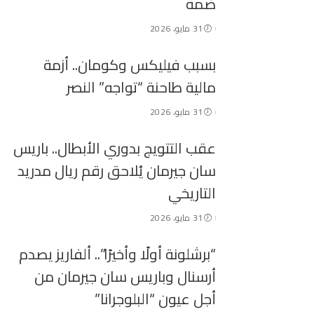
ضمه
31 مايو، 2026
بسبب فيليكس وكومان.. أزمة
مالية طاحنة “تواجه” النصر
31 مايو، 2026
عقب التتويج بدوري الأبطال.. باريس
سان جيرمان يُلاحق رقم ريال مدريد
التاريخي
31 مايو، 2026
“برشلونة أولًا وأخيرًا”.. ألفاريز يصدم
أرسنال وباريس سان جيرمان من
أجل عيون “البلوجرانا”