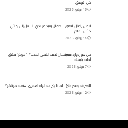
كل التوفيق
18 يوليو، 2026
لامين يامال: أتمنى الاحتفال بعيد ميلادي بالتأهل إلى نهائي
كأس العالم
14 يوليو، 2026
من هو إدوارد سبيرتسيان لاعب الأهلي الجديد؟.. “جوكر” يحقق
أحلام يايسله
7 يوليو، 2026
النصر قد يخسر كثيرًا.. لماذا يثير عبد الإله العمري اهتمام موناكو؟
12 يوليو، 2026