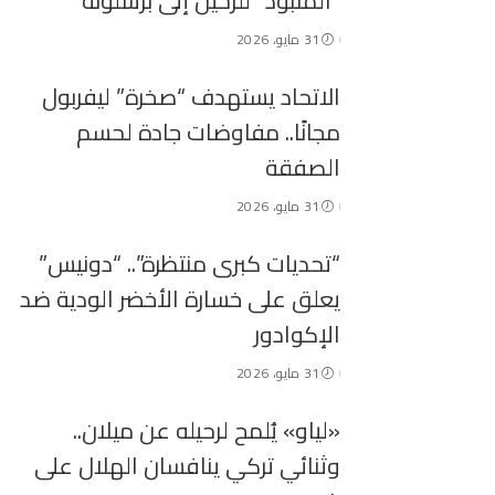
“المنبوذ” للرحيل إلى برشلونة
31 مايو، 2026
الاتحاد يستهدف “صخرة” ليفربول
مجانًا.. مفاوضات جادة لحسم
الصفقة
31 مايو، 2026
“تحديات كبرى منتظرة”.. “دونيس”
يعلق على خسارة الأخضر الودية ضد
الإكوادور
31 مايو، 2026
«لياو» يُلمح لرحيله عن ميلان..
وثنائي تركي ينافسان الهلال على