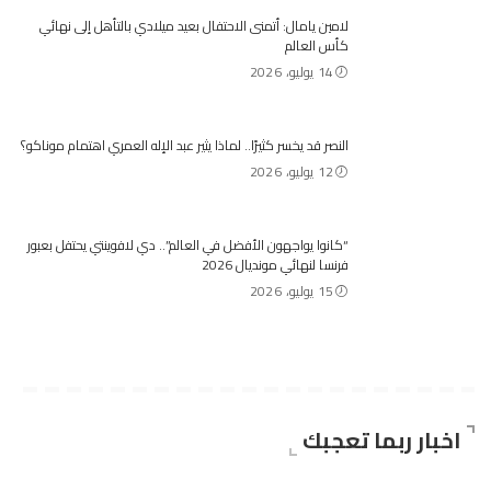
لامين يامال: أتمنى الاحتفال بعيد ميلادي بالتأهل إلى نهائي
كأس العالم
14 يوليو، 2026
النصر قد يخسر كثيرًا.. لماذا يثير عبد الإله العمري اهتمام موناكو؟
12 يوليو، 2026
“كانوا يواجهون الأفضل في العالم”.. دي لافوينتي يحتفل بعبور
فرنسا لنهائي مونديال 2026
15 يوليو، 2026
اخبار ربما تعجبك