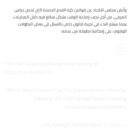
وأعلن مجلس الاتحاد عن قوانين كرة القدم الجديدة التي تخص حراس
المرمى، من أجل تجنب إضاعة الوقت بشكل مبالغ فيه خلال المباريات،
بينما سيتم البدء في تجربة قانون خاص بالتسلل في بعض البطولات
للوقوف على إمكانية تطبيقه من عدمه.
The IFAB tackles goalkeeper time wasting ➡️
https://t.co/jEei0s1Cfo
Watch now on
https://t.co/1mL2Gsdcsi
: press conference
following the 139th Annual General Meeting
pic.twitter.com/z0d8BmlWtw
March 1, 2025
— The IFAB (@TheIFAB)