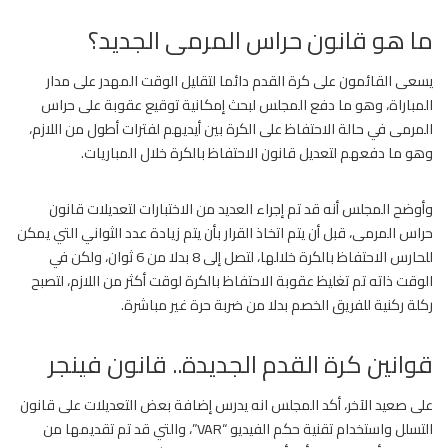
ما هو قانون حراس المرمى الجديد؟
يسعى القائمون على كرة القدم دائما لتقليل الوقت المهدر على مدار
المباراة، وهو ما دفع المجلس لبحث إمكانية توقيع عقوبة على حراس
المرمى في حالة الاحتفاظ على الكرة بين أيديهم لفترات أطول من اللازم،
وهو ما دفعهم لتعديل قانون الاحتفاظ بالكرة خلال المباريات.
وأوضح المجلس أنه قد تم إجراء العديد من الاختبارات لتعديلات قانون
حراس المرمى، قبل أن يتم اتخاذ القرار بأن يتم زيادة عدد الثواني التي يمكن
للحارس الاحتفاظ بالكرة خلالها، لتصل إلى 8 بدلا من 6 ثوان، ولكن في
الوقت ذاته تم تغليظ عقوبة الاحتفاظ بالكرة لوقت أكثر من اللازم، لتصبح
ركلة ركنية للفريق الخصم بدلا من ضربة حرة غير مباشرة.
قوانين كرة القدم الجديدة.. قانون فينجر
على صعيد الآخر، أكد المجلس انه يدرس إضافة بعض التعديلات على قانون
التسلل واستخدام تقنية حكم الفيديو “VAR”، والتي قد تم تقديمها من