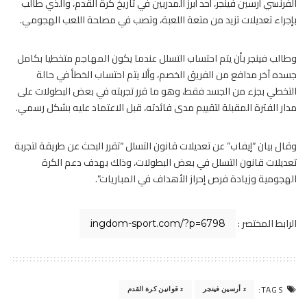
الفرنسي أرسين فينجر، أحد أبرز المدربين في تاريخ كرة القدم، والذي طالب
بإجراء تعديلات تزيد من متعة اللعبة، وتصب في مصلحة اللعب الهجومي.
وطالب فينجر بأن يتم احتساب التسلل عندما يكون المهاجم متخطيا بكامل
جسده آخر مدافع من الفريق الخصم، وألا يتم احتساب الخطأ في حالة
التخطي بجزء من الجسد فقط، وهو ما قرر تجربته في بعض البطولات على
مدار الفترة المقبلة لتقييم مدى فائدته، قبل الاعتماد عليه بشكل رسمي.
وقال بيان “إيفاب” عن تعديلات قانون التسلل “تقرر البحث عن طريقة لتجربة
تعديلات قانون التسلل في بعض البطولات، وذلك بهدف دعم الكرة
الهجومية وزيادة فرص إحراز الأهداف في المباريات”.
الرابط المختصر :
TAGS:
أرسين فينجر
قوانين كرة القدم