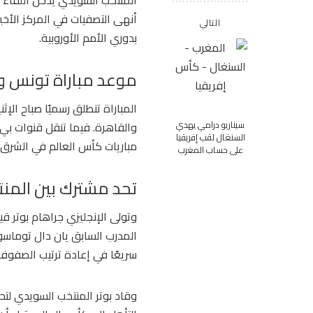
المنتخب السويدي يدخل اللقاء 
أنهى التصفيات في المركز الأخ
التالي
بدوري الأمم الأوروبية.
موعد مباراة تونس و
سيناريو درامي يهدي
والقاهرة. فيما تنقل قنوات بي
السنغال لقب إفريقيا
مباريات كأس العالم في الشرق 
على حساب المغرب
تحد مشترك بين المنت
وتولى الإنجليزي جراهام بوتر 
المدرب السابق يان دال توماسون 
سريعًا في إعادة ترتيب الصفوف 
وقاد بوتر المنتخب السويدي لتحق