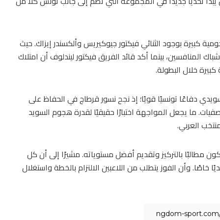
يبدأ تحديًا جديدًا في المجموعة التي تضم إلى جانب تونس كلًا من
ية كبيرة بوجود الثنائي فيكتور جيوكيريس وألكسندر إيزاك. حيث
باك المنافسين، بينما أكد قائد الفريق فيكتور ليندلوف أن امتلاك
كبيرة خلال البطولة.
يدي دفاعًا تونسيًا قويًا؛ إذ نجح نسور قرطاج في الحفاظ على
يات. ما يجعل المواجهة اختبارًا حقيقيًا لقدرة هجوم السويد
نتخب العربي.
ون مطالبًا بالتركيز وتقديم أفضل مستوياته. مشيرًا إلى أن كل
ا خاصًا. وأن الفوز يتطلب من اللاعبين الالتزام بالخطة واستغلال