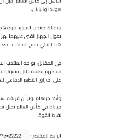
التأهل إلى كأس العالم، قبل أن 
هولندا واليابان.
ويمتلك منتخب السويد قوة هجوم
يعول الجهاز الفني عليهما لهز ش
هذا الثنائي يمنح المنتخب دفعة 
في المقابل، يواجه المنتخب السو
شباكهم نظيفة خلال مشوار التصف
على اختراق التنظيم الدفاعي للم
وأكد جراهام بوتر أن فريقه سيك
مباراة في كأس العالم تمثل تحديً
نقاط القوة.
الرابط المختصر :