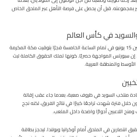
بعد رحلة طويلة وصعبة من أجل الوصول إلى المونديال، بعدما
ير بمجموعته. قبل أن يحصل على فرصة التأهل عبر الملحق الخاص
السويد في كأس العالم
المباراة تنطلق رسميًا صباح الإثنين 15 يونيو في تمام الساعة الخامسة فجرًا بتوقيت مكة المكرمة
 إن سبورتس المواجهة حصريًا. كونها تملك الحقوق الكاملة لبث
الأوسط والمنطقة العربية.
خبين
قيادة منتخب السويد في ظروف صعبة، بعدما جاء عقب إقالة
خلال فترة شهدت تراجعًا كبيرًا في نتائج الفريق، لكنه نجح
ومنح اللاعبين أدوارًا واضحة داخل الملعب.
يق انتصارين في الملحق أمام أوكرانيا وبولندا. ليحجز بطاقة